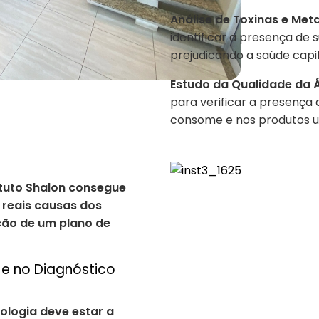
Análise de Toxinas e Met
identificar a presença de
prejudicando a saúde capil
Estudo da Qualidade da 
para verificar a presença
consome e nos produtos uti
ituto Shalon consegue
 reais causas dos
ção de um plano de
 e no Diagnóstico
nologia deve estar a