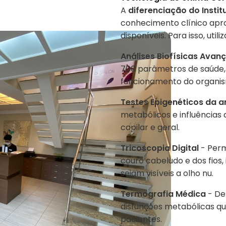
A
diferenciação do Instit
conhecimento clínico apr
disponíveis. Para isso, utili
Análises Biofísicas Avan
700 parâmetros de saúde,
funcionamento do organi
Testes Epigenéticos da a
metabólicos e influência
capilar e geral.
Tricoscopia Digital
- Perm
couro cabeludo e dos fios
sejam visíveis a olho nu.
Termografia Médica
- De
disfunções metabólicas q
pacientes.