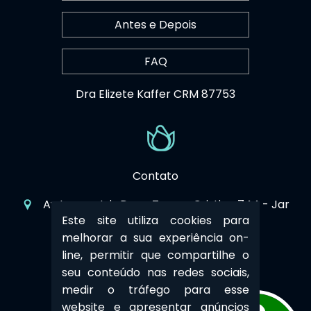
Antes e Depois
FAQ
Dra Elizete Kaffer CRM 87753
Contato
Av Imperatriz Dona Tereza Cristina 744 - Jar
Este site utiliza cookies para
dim Paraiso
-
Campinas
-
SP
melhorar a sua experiência on-
19 3258-8653
line, permitir que compartilhe o
seu conteúdo nas redes sociais,
19 99800-8333
medir o tráfego para esse
website e apresentar anúncios