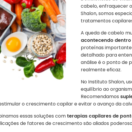
cabelo, enfraquecer os
Shalon, somos especia
tratamentos capilares
A queda de cabelo mu
acontecendo dentro
proteínas importantes
detalhado para enten
análise é o ponto de 
realmente eficaz.
No Instituto Shalon, 
equilíbrio ao organis
Recomendamos
supl
estimular o crescimento capilar e evitar o avanço da calv
mbinamos essas soluções com
terapias capilares de pon
licações de fatores de crescimento são aliados poderoso