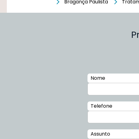
Bragança Paulista
Tratam
P
Nome
Telefone
Assunto