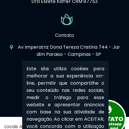
Dra Elizete Kaffer CRM 87753
Contato
Av Imperatriz Dona Tereza Cristina 744 - Jar
dim Paraiso
-
Campinas
-
SP
19 3258-8653
Este site utiliza cookies para
melhorar a sua experiência on-
19 99800-8333
line, permitir que compartilhe o
seu conteúdo nas redes sociais,
medir o tráfego para esse
website e apresentar anúncios
com base na sua atividade de
navegação. Ao clicar em ACEITAR,
você concorda com a utilização
Locais Atendidos
+