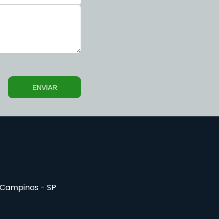
ENVIAR
Campinas
-
SP