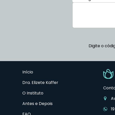
Digite o códi
Início
Dra. Elizete Kaffer
Cont
O Instituto
A
Antes e Depois
1
FAQ