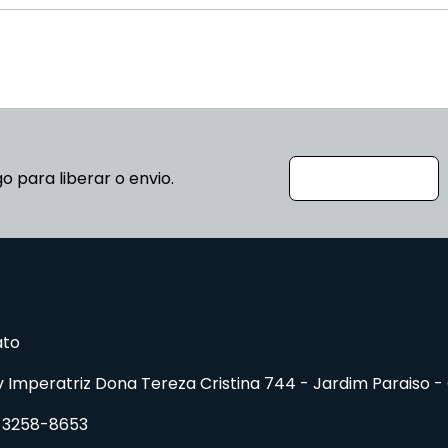
go para liberar o envio.
ato
v Imperatriz Dona Tereza Cristina 744 - Jardim Paraiso
-
9 3258-8653