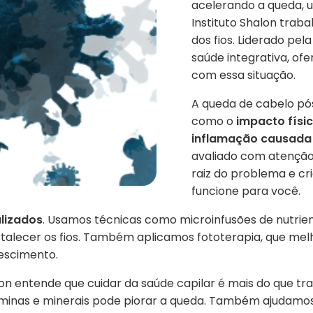
acelerando a queda, 
Instituto Shalon tra
dos fios. Liderado pela
saúde integrativa, of
com essa situação.
A queda de cabelo pós
como o
impacto físi
inflamação causada 
avaliado com atenção
raiz do problema e c
funcione para você.
lizados
. Usamos técnicas como microinfusões de nutrie
ortalecer os fios. Também aplicamos fototerapia, que me
rescimento.
n entende que cuidar da saúde capilar é mais do que trat
taminas e minerais pode piorar a queda. Também ajudamos 